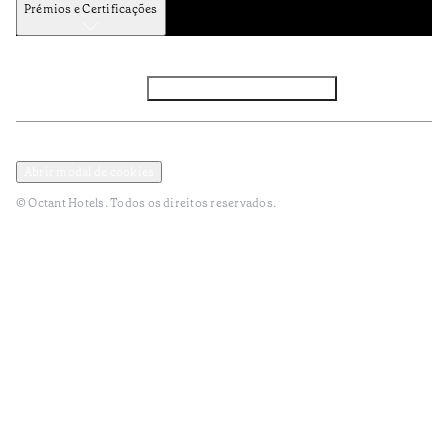
Prémios e Certificações
Facebook
Instagram
Subscrever NEWSLETTER
Política de Privacidade e Dados Pessoais
Termos e Condições
Abrir modal de cookies
© Octant Hotels. Todos os direitos reservados.