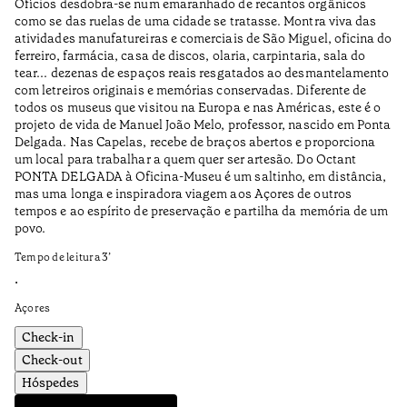
Ofícios desdobra-se num emaranhado de recantos orgânicos
Pa
como se das ruelas de uma cidade se tratasse. Montra viva das
pe
atividades manufatureiras e comerciais de São Miguel, oficina do
ac
ferreiro, farmácia, casa de discos, olaria, carpintaria, sala do
to
tear... dezenas de espaços reais resgatados ao desmantelamento
pe
com letreiros originais e memórias conservadas. Diferente de
todos os museus que visitou na Europa e nas Américas, este é o
Na
projeto de vida de Manuel João Melo, professor, nascido em Ponta
co
Delgada. Nas Capelas, recebe de braços abertos e proporciona
ca
um local para trabalhar a quem quer ser artesão. Do Octant
re
PONTA DELGADA à Oficina-Museu é um saltinho, em distância,
Te
mas uma longa e inspiradora viagem aos Açores de outros
tempos e ao espírito de preservação e partilha da memória de um
•
povo.
Aç
Tempo de leitura
3
’
•
Açores
Check-in
Check-out
Hóspedes