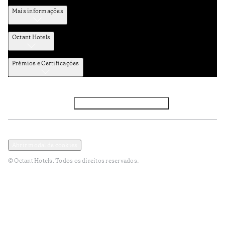
Mais informações
Octant Hotels
Prémios e Certificações
Facebook
Instagram
Subscrever NEWSLETTER
Política de Privacidade e Dados Pessoais
Termos e Condições
Abrir modal de cookies
© Octant Hotels. Todos os direitos reservados.