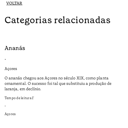
VOLTAR
Categorias relacionadas
Ananás
V
•
•
Açores
Aç
O ananás chegou aos Açores no século XIX, como planta
A 
ornamental. O sucesso foi tal que substituiu a produção de
pr
laranja, em declínio.
va
li
Tempo de leitura
1
’
pa
da
•
Açores
Te
•