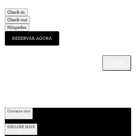
Aç
Check-in
Check-out
Hóspedes
RESERVAR AGORA
SUBIR
Contacte-nos
EXPLORE MAIS