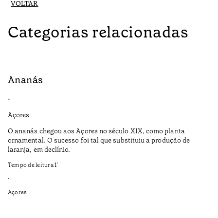
VOLTAR
Categorias relacionadas
Ananás
G
•
•
Açores
Aç
O ananás chegou aos Açores no século XIX, como planta
A 
ornamental. O sucesso foi tal que substituiu a produção de
ac
laranja, em declínio.
um
al
Tempo de leitura
1
’
te
da
•
Açores
Ga
se
ce