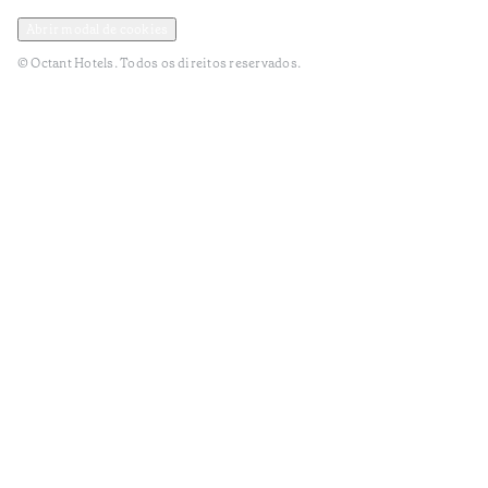
Política de Privacidade e Dados Pessoais
Termos e Condições
Abrir modal de cookies
© Octant Hotels. Todos os direitos reservados.