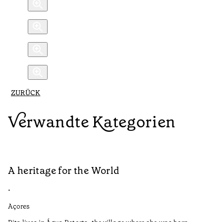
ZURÜCK
Verwandte Kategorien
A heritage for the World
L
•
•
Açores
Aç