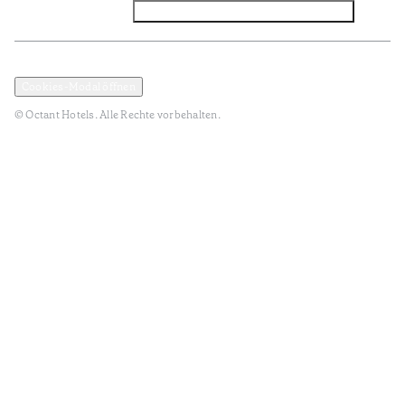
Facebook
Instagram
Abonnieren Sie den NEWSLETTER
Datenschutz und Datenpolitik
Geschäftsbedingungen
Cookies-Modal öffnen
© Octant Hotels. Alle Rechte vorbehalten.