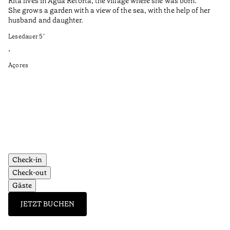
Rita lives in Água Retorta, the village where she was born.
Hi
She grows a garden with a view of the sea, with the help of her
bo
husband and daughter.
Ma
so
Lesedauer
5
’
an
is
•
Açores
Le
•
Aç
Check-in
Check-out
Gäste
JETZT BUCHEN