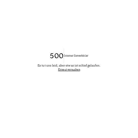
500
Interner Serverfehler
Es tut uns leid, aber etwas ist schief gelaufen.
Erneut versuchen