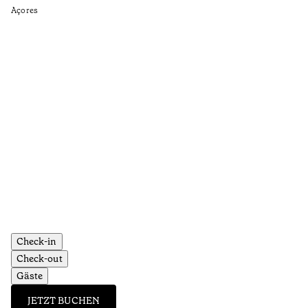
•
Açores
Aç
Check-in
Check-out
Gäste
JETZT BUCHEN