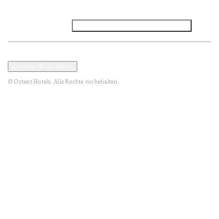
Facebook
Instagram
Abonnieren Sie den NEWSLETTER
Datenschutz und Datenpolitik
Geschäftsbedingungen
Cookies-Modal öffnen
© Octant Hotels. Alle Rechte vorbehalten.