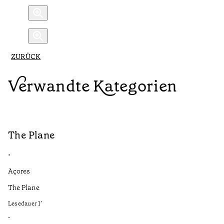
ZURÜCK
Verwandte Kategorien
The Plane
B
•
•
Açores
Aç
The Plane
If
to
Lesedauer
1
’
Le
•