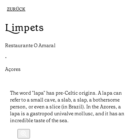
ZURÜCK
Limpets
Restaurante O Amaral
•
Açores
The word "lapa" has pre-Celtic origins. A lapa can
refer to a small cave, a slab, a slap, a bothersome
person, or even a slice (in Brazil). In the Azores, a
lapa is a gastropod univalve mollusc, and it has an
incredible taste of the sea.