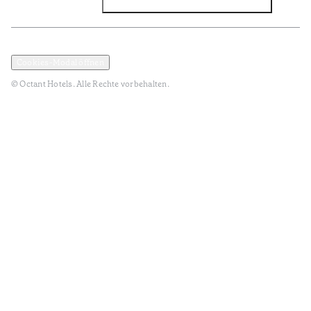
Facebook
Instagram
Abonnieren Sie den NEWSLETTER
Datenschutz und Datenpolitik
Geschäftsbedingungen
Cookies-Modal öffnen
© Octant Hotels. Alle Rechte vorbehalten.