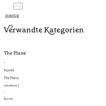
ZURÜCK
Verwandte Kategorien
The Plane
B
•
•
Açores
Aç
The Plane
If
to
Lesedauer
1
’
Le
•
•
Açores
Aç