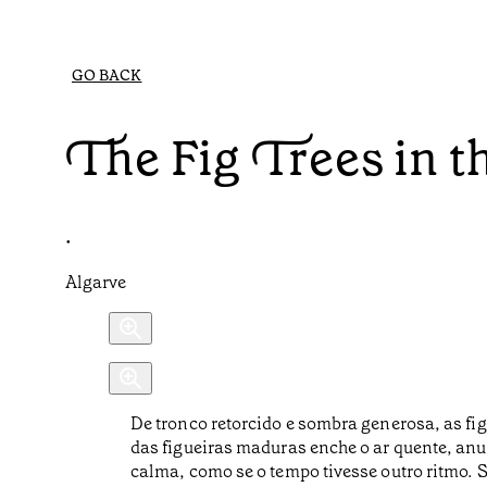
GO BACK
The Fig Trees in t
•
Algarve
De tronco retorcido e sombra generosa, as fi
das figueiras maduras enche o ar quente, an
calma, como se o tempo tivesse outro ritmo. 