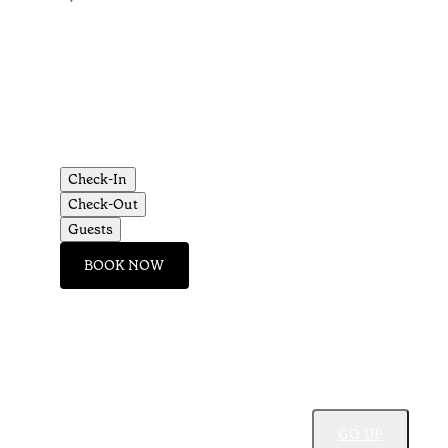
Check-In
Check-Out
Guests
BOOK NOW
GO UP