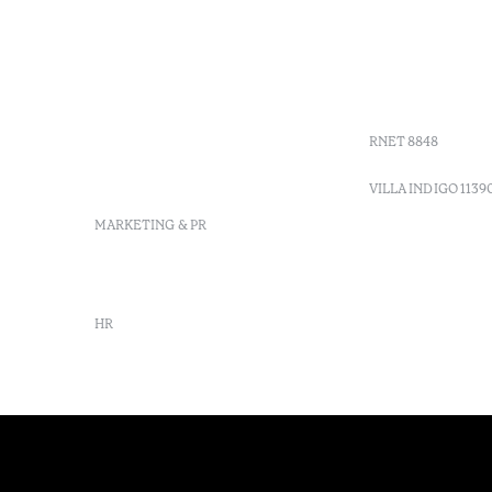
+ 351 289 790 790
FAQs
+ 351 289 790 791
Agenda
Sitio dos Caliços, 8700-069
GDS Code
Moncarapacho, Olhão
Villa Indig
info-
vilamonte@octanthotels.com
RNET 8848
reservations-
vilamonte@octanthotels.com
VILLA INDIGO 1139
MARKETING & PR
marketing@octanthotels.com
HR
rh@octanthotels.com