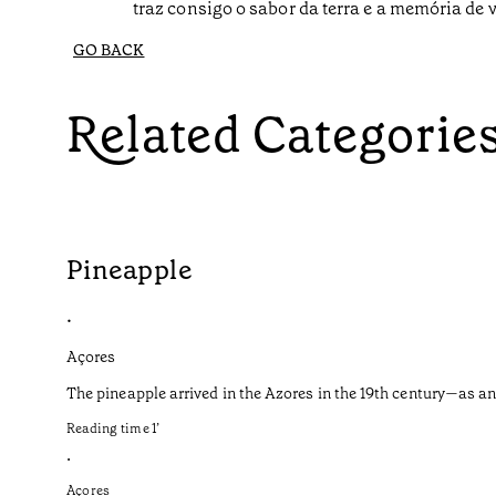
traz consigo o sabor da terra e a memória de 
GO BACK
Related Categorie
Pineapple
•
Açores
The pineapple arrived in the Azores in the 19th century—as an
Reading time
1
’
•
Açores