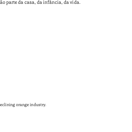
ão parte da casa, da infância, da vida.
Gaud
•
Açores
eclining orange industry.
The army 
António G
took cent