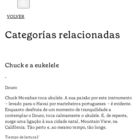
VOLVER
Categorías relacionadas
Chuck e a eukelele
R
•
•
Douro
Do
Chuck Monahan toca ukulele. A sua paixão por este instrumento
Af
– levado para o Havai por marinheiros portugueses – é evidente.
wa
Enquanto desfruta de um momento de tranquilidade a
contemplar o Douro, toca calmamente o ukulele. E, de repente,
I 
surge uma ligação à sua cidade natal, Mountain View, na
Pe
Califórnia. Tão perto e, ao mesmo tempo, tão longe.
Ti
Tiempo de lectura
1
’