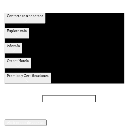
Contacta con nosotros
Explora más
Además
Octant Hotels
Premios y Certificaciones
Facebook
Instagram
Subscribir NEWSLETTER
Política de privacidad y datos
Terminos y condiciones
Abrir modal de cookies