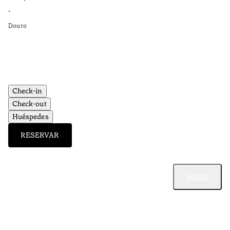
•
•
Do
Douro
Check-in
Check-out
Huéspedes
RESERVAR
SUBIR