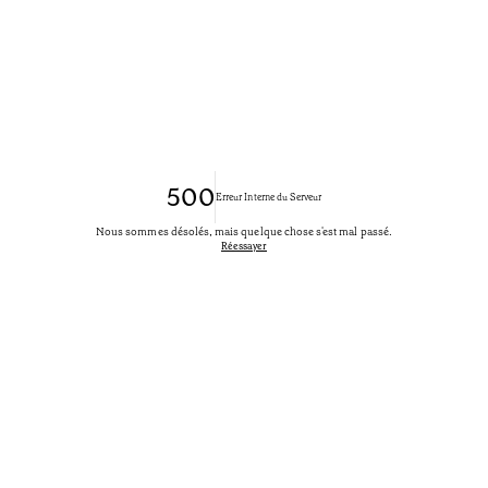
500
Erreur Interne du Serveur
Nous sommes désolés, mais quelque chose s'est mal passé.
Réessayer