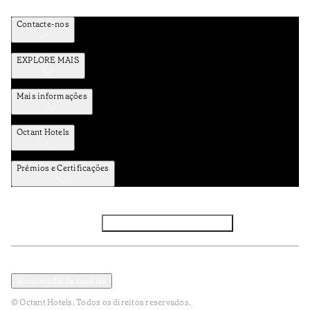
Contacte-nos
EXPLORE MAIS
Mais informações
Octant Hotels
Prémios e Certificações
Facebook
Instagram
Subscrever NEWSLETTER
Política de Privacidade e Dados Pessoais
Termos e Condições
Abrir modal de cookies
© Octant Hotels. Todos os direitos reservados.