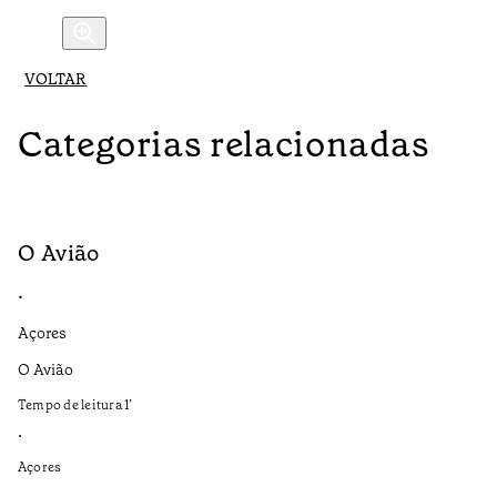
VOLTAR
Categorias relacionadas
O Avião
M
•
•
Açores
Aç
O Avião
Se
ap
Tempo de leitura
1
’
Te
•
•
Açores
Aç