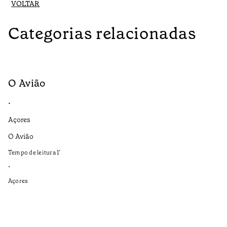
VOLTAR
Categorias relacionadas
O Avião
M
•
•
Açores
Aç
O Avião
Se
ap
Tempo de leitura
1
’
Te
•
•
Açores
Aç