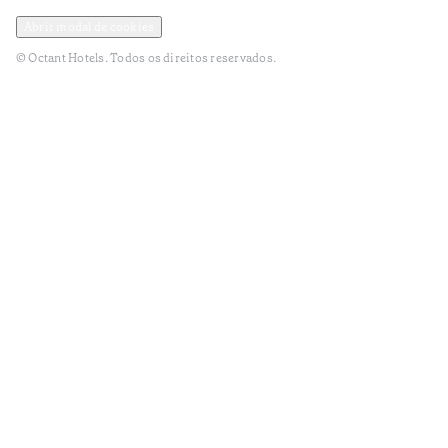
Política de Privacidade e Dados Pessoais
Termos e Condições
Abrir modal de cookies
© Octant Hotels. Todos os direitos reservados.