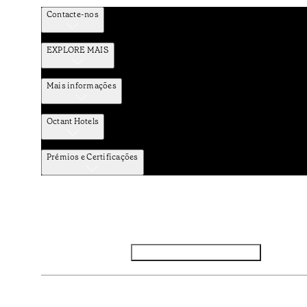
Contacte-nos
EXPLORE MAIS
Mais informações
Octant Hotels
Prémios e Certificações
Facebook
Instagram
Subscrever NEWSLETTER
Política de Privacidade e Dados Pessoais
Termos e Condiçõe