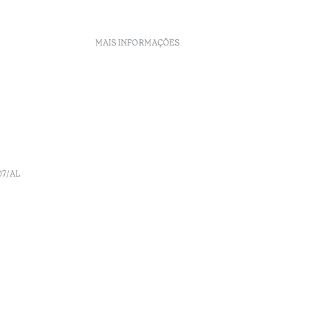
MAIS INFORMAÇÕES
Políticas de Reservas
Recrutamento
Livro de reclamações
o
Centro de Arbitragem
Canal de denúncia
07/AL