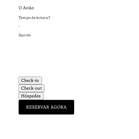
O Avião
Tempo de leitura
1
’
•
Açores
Check-in
Check-out
Hóspedes
RESERVAR AGORA