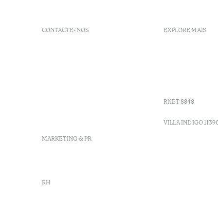
CONTACTE-NOS
EXPLORE MAIS
+ 351 289 790 790
FAQs
+ 351 289 790 791
Agenda
Sitio dos Caliços, 8700-069
GDS codes
Moncarapacho, Olhão
Villa Indig
info-
vilamonte@octanthotels.com
RNET 8848
reservations-
vilamonte@octanthotels.com
VILLA INDIGO 1139
MARKETING & PR
marketing@octanthotels.com
RH
rh@octanthotels.com