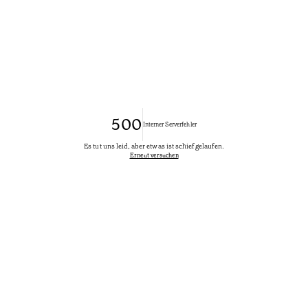
500
Interner Serverfehler
Es tut uns leid, aber etwas ist schief gelaufen.
Erneut versuchen