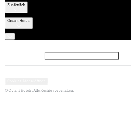
Zusätzlich
Octant Hotels
Facebook
Instagram
Abonnieren Sie den NEWSLETTER
Datenschutz und Datenpolitik
Geschäftsbedingungen
Cookies-Modal öffnen
© Octant Hotels. Alle Rechte vorbehalten.