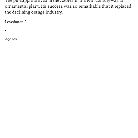
The pineapple arrived in the Azores in the 19th century—as an
Th
ornamental plant. Its success was so remarkable that it replaced
Mi
the declining orange industry.
An
Lesedauer
1
’
di
ha
•
fi
Açores
an
to
Ga
as
sp
wi
th
on
of
le
ga
ev
Le
•