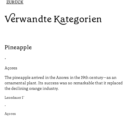
ZURÜCK
Verwandte Kategorien
Pineapple
G
•
•
Açores
Aç
The pineapple arrived in the Azores in the 19th century—as an
Th
ornamental plant. Its success was so remarkable that it replaced
Mi
the declining orange industry.
An
Lesedauer
1
’
di
ha
•
fi
Açores
an
to