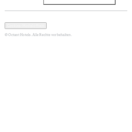
Facebook
Instagram
Abonnieren Sie den NEWSLETTER
Datenschutz und Datenpolitik
Geschäftsbedingungen
Cookies-Modal öffnen
© Octant Hotels. Alle Rechte vorbehalten.