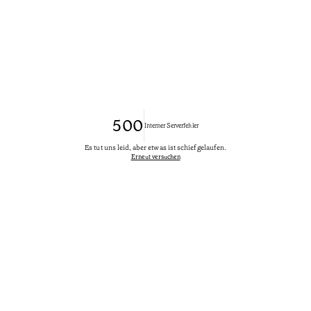
500
Interner Serverfehler
Es tut uns leid, aber etwas ist schief gelaufen.
Erneut versuchen