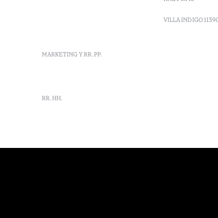
info-
vilamonte@octanthotels.com
VILLA INDIGO 1139
reservations-
vilamonte@octanthotels.com
MARKETING Y RR. PP.
marketing@octanthotels.com
RR. HH.
rh-
vilamonte@octanthotels.com