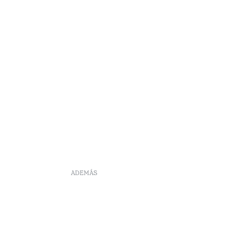
•
Açores
ADEMÁS
DS
Reclutamiento
Libro de reclamaciones
Centro de Arbitraje
Canal de denúncia