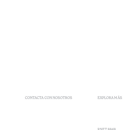
CONTACTA CON NOSOTROS
EXPLORA MÁS
+ 351 289 790 790
Códigos G
+ 351 289 790 791
Vales
Sitio dos Caliços,
Moncarapacho, Olhão
RNET 8848