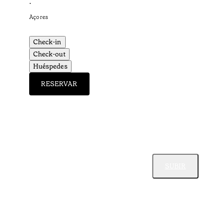
•
Açores
Check-in
Check-out
Huéspedes
RESERVAR
SUBIR