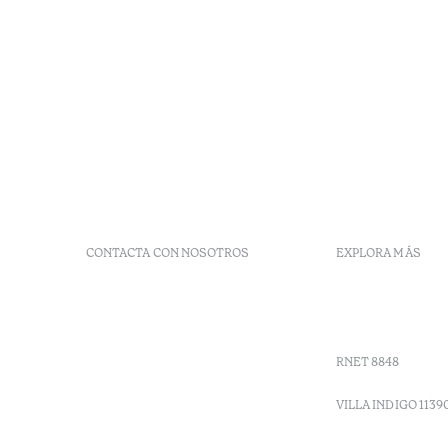
CONTACTA CON NOSOTROS
EXPLORA MÁS
+ 351 289 790 790
Códigos G
+ 351 289 790 791
Vales
Sitio dos Caliços,
Moncarapacho, Olhão
RNET 8848
info-
vilamonte@octanthotels.com
VILLA INDIGO 1139
reservations-
vilamonte@octanthotels.com