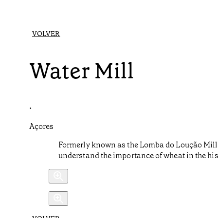
VOLVER
Water Mill
•
Açores
Formerly known as the Lomba do Loução Mill, i
understand the importance of wheat in the his