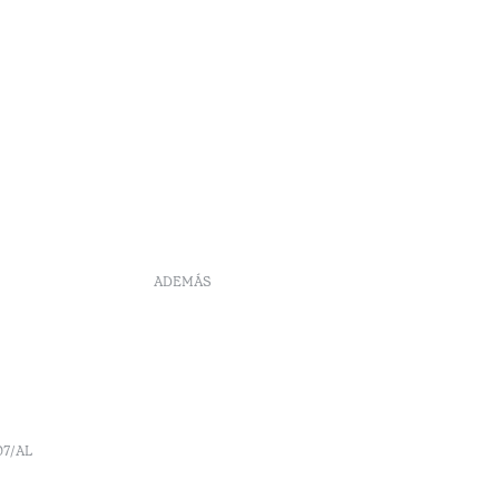
ADEMÁS
DS
Reclutamiento
Libro de reclamaciones
Centro de Arbitraje
Canal de denúncia
Políticas de reservas
07/AL