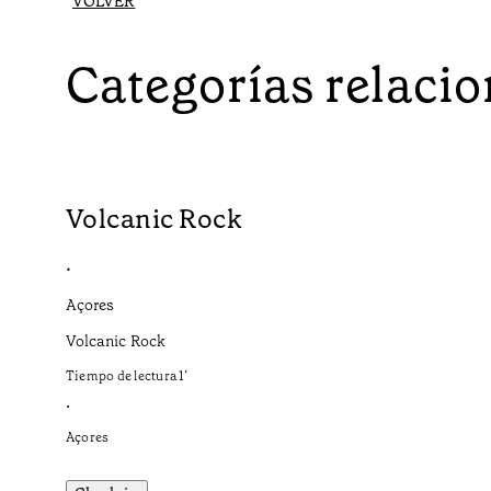
VOLVER
Categorías relaci
Volcanic Rock
•
Açores
Volcanic Rock
Tiempo de lectura
1
’
•
Açores