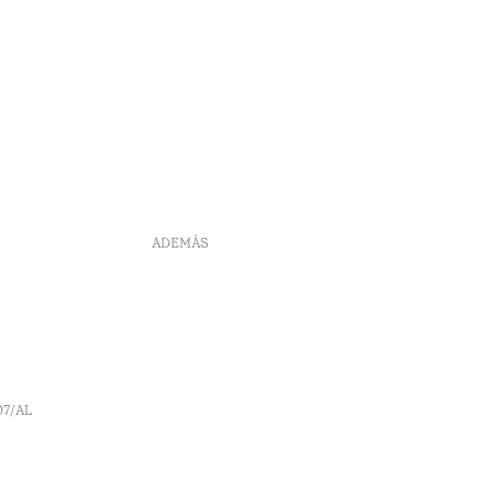
ADEMÁS
DS
Reclutamiento
Libro de reclamaciones
Centro de Arbitraje
Canal de denúncia
Políticas de reservas
07/AL