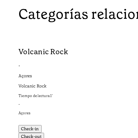
Categorías relaci
Volcanic Rock
•
Açores
Volcanic Rock
Tiempo de lectura
1
’
•
Açores
Check-in
Check-out