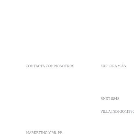
CONTACTA CON NOSOTROS
EXPLORA MÁS
+ 351 289 790 790
Códigos G
+ 351 289 790 791
Vales
Sitio dos Caliços,
Moncarapacho, Olhão
RNET 8848
info-
vilamonte@octanthotels.com
VILLA INDIGO 1139
reservations-
vilamonte@octanthotels.com
MARKETING Y RR. PP.