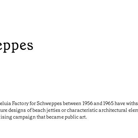
eppes
eluia Factory for Schweppes between 1956 and 1965 have withstoo
ure designs of beach jetties or characteristic architectural el
tising campaign that became public art.