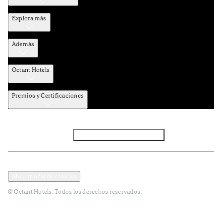
Explora más
Además
Octant Hotels
Premios y Certificaciones
Facebook
Instagram
Subscribir NEWSLETTER
Política de privacidad y datos
Terminos y condiciones
Abrir modal de cookies
© Octant Hotels. Todos los derechos reservados.