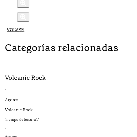
VOLVER
Categorías relacionadas
Volcanic Rock
V
•
•
Açores
Aç
Volcanic Rock
We
in
Tiempo de lectura
1
’
Ti
•
•
Açores