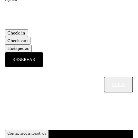
Aç
Check-in
Check-out
Huéspedes
RESERVAR
SUBIR
Contacta con nosotros