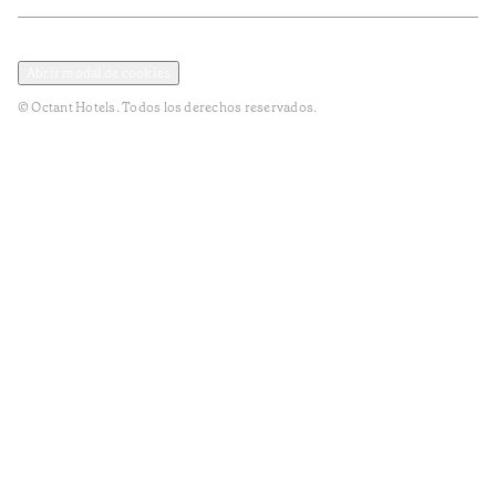
Política de privacidad y datos
Terminos y condiciones
Abrir modal de cookies
© Octant Hotels. Todos los derechos reservados.