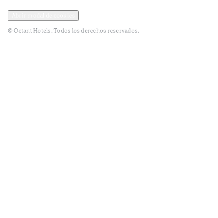
Política de privacidad y datos
Terminos y condiciones
Abrir modal de cookies
© Octant Hotels. Todos los derechos reservados.