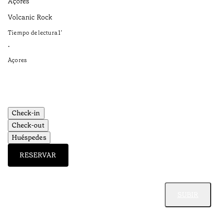
Açores
Aç
Volcanic Rock
We
in
Tiempo de lectura
1
’
Ti
•
•
Açores
Aç
Check-in
Check-out
Huéspedes
RESERVAR
SUBIR