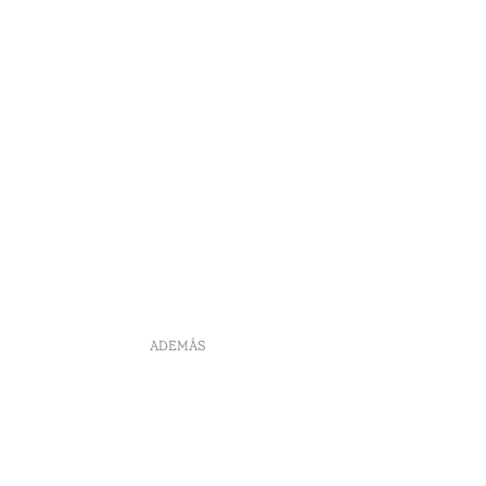
Açores
ADEMÁS
DS
Reclutamiento
Libro de reclamaciones
Centro de Arbitraje
Canal de denúncia
Políticas de reservas