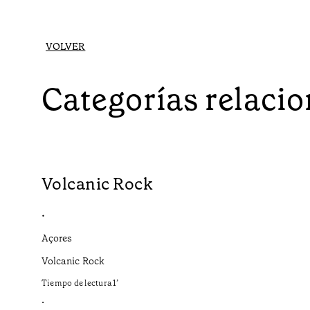
VOLVER
Categorías relaci
Volcanic Rock
•
Açores
Volcanic Rock
Tiempo de lectura
1
’
•