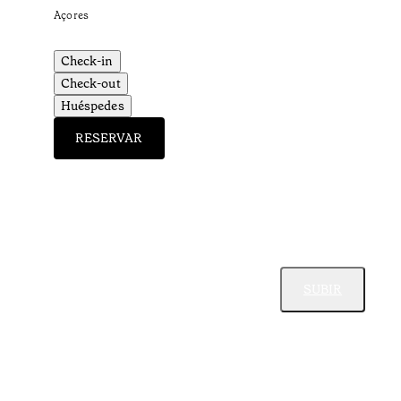
Açores
Check-in
Check-out
Huéspedes
RESERVAR
SUBIR