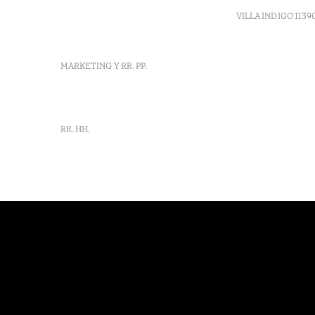
vilamonte@octanthotels.com
VILLA INDIGO 1139
reservations-
vilamonte@octanthotels.com
MARKETING Y RR. PP.
marketing@octanthotels.com
RR. HH.
rh-
vilamonte@octanthotels.com