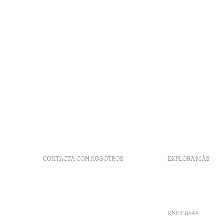
CONTACTA CON NOSOTROS
EXPLORA MÁS
+ 351 289 790 790
Códigos G
+ 351 289 790 791
Vales
Sitio dos Caliços,
Moncarapacho, Olhão
RNET 8848
info-