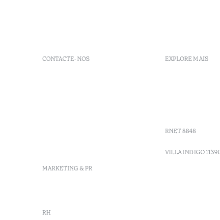
CONTACTE-NOS
EXPLORE MAIS
+ 351 289 790 790
FAQs
+ 351 289 790 791
Agenda
Sitio dos Caliços, 8700-069
GDS codes
Moncarapacho, Olhão
Villa Indig
info-
vilamonte@octanthotels.com
RNET 8848
reservations-
vilamonte@octanthotels.com
VILLA INDIGO 1139
MARKETING & PR
marketing@octanthotels.com
RH