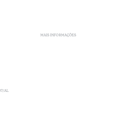
MAIS INFORMAÇÕES
Políticas de Reservas
Recrutamento
Livro de reclamações
o
Centro de Arbitragem
Canal de denúncia
07/AL