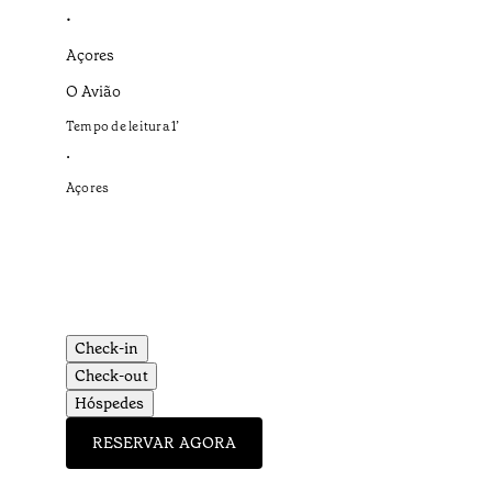
•
Açores
O Avião
Tempo de leitura
1
’
•
Açores
Check-in
Check-out
Hóspedes
RESERVAR AGORA