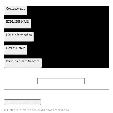
Contacte-nos
EXPLORE MAIS
Mais informações
Octant Hotels
Prémios e Certificações
Facebook
Instagram
Subscrever NEWSLETTER
Política de Privacidade e Dados Pessoais
Termos e Condições
Abrir modal de cookies
© Octant Hotels. Todos os direitos reservados.