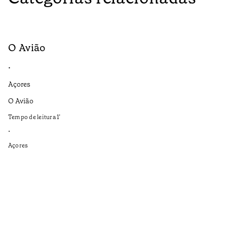
O Avião
M
•
•
Açores
Aç
O Avião
Se
ap
Tempo de leitura
1
’
Te
•
•
Açores
Aç