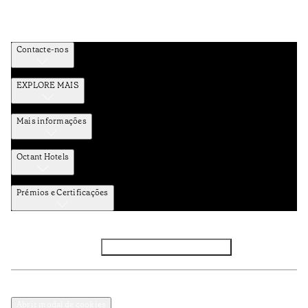
Contacte-nos
EXPLORE MAIS
Mais informações
Octant Hotels
Prémios e Certificações
Facebook
Instagram
Subscrever NEWSLETTER
Política de Privacidade e Dados Pessoais
Termos e Condições
Abrir modal de cookies