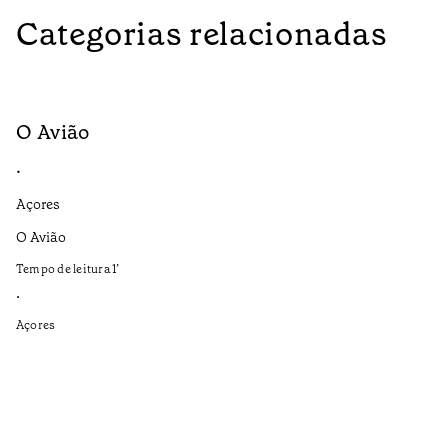
Categorias relacionadas
O Avião
M
•
•
Açores
Aç
O Avião
Se
ap
Tempo de leitura
1
’
Te
•
•
Açores
Aç