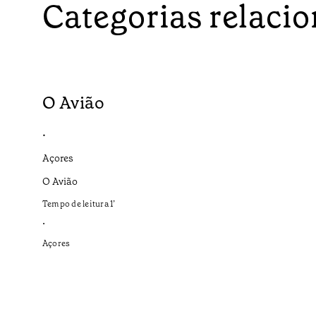
Categorias relaci
O Avião
•
Açores
O Avião
Tempo de leitura
1
’
•
Açores