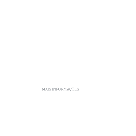
MAIS INFORMAÇÕES
Políticas de Reservas
Recrutamento
Livro de reclamações
o
Centro de Arbitragem
Canal de denúncia