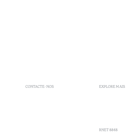
CONTACTE-NOS
EXPLORE MAIS
+ 351 289 790 790
FAQs
+ 351 289 790 791
Agenda
Sitio dos Caliços, 8700-069
GDS codes
Moncarapacho, Olhão
Villa Indig
info-
vilamonte@octanthotels.com
RNET 8848