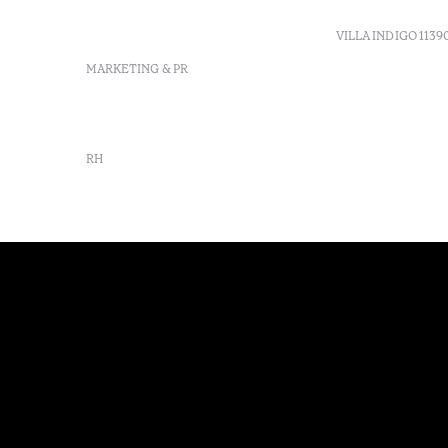
reservations-
vilamonte@octanthotels.com
VILLA INDIGO 1139
MARKETING & PR
marketing@octanthotels.com
RH
rh@octanthotels.com