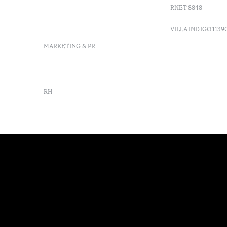
vilamonte@octanthotels.com
RNET 8848
reservations-
vilamonte@octanthotels.com
VILLA INDIGO 1139
MARKETING & PR
marketing@octanthotels.com
RH
rh@octanthotels.com