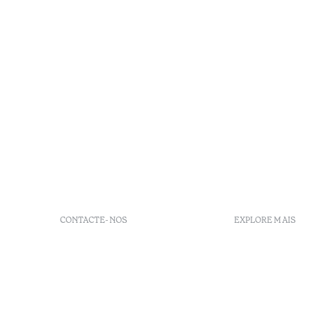
CONTACTE-NOS
EXPLORE MAIS
+ 351 289 790 790
FAQs
+ 351 289 790 791
Agenda
Sitio dos Caliços, 8700-069
GDS codes
Moncarapacho, Olhão
Villa Indig
info-