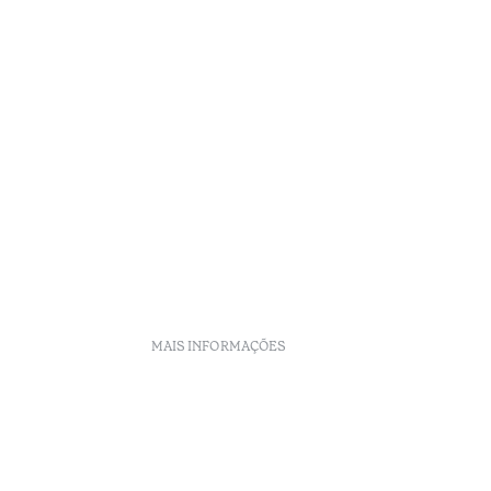
MAIS INFORMAÇÕES
Políticas de Reservas
Recrutamento
Livro de reclamações
o
Centro de Arbitragem
Canal de denúncia