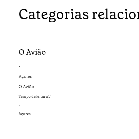
Categorias relaci
O Avião
•
Açores
O Avião
Tempo de leitura
1
’
•
Açores