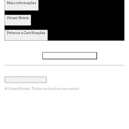
Mais informações
Octant Hotels
Prémios e Certificações
Facebook
Instagram
Subscrever NEWSLETTER
Política de Privacidade e Dados Pessoais
Termos e Condições
Abrir modal de cookies
© Octant Hotels. Todos os direitos reservados.