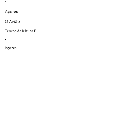
•
•
Açores
Aç
O Avião
Se
ap
Tempo de leitura
1
’
Te
•
•
Açores
Aç